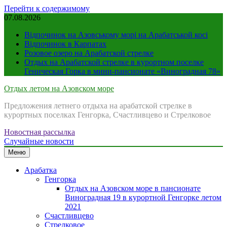
Перейти к содержимому
07.08.2026
Відпочинок на Азовському морі на Арабатськой косі
Відпочинок в Карпатах
Розовое озеро на Арабатской стрелке
Отдых на Арабатской стрелке в курортном поселке
Геническая Горка в мини-пансионате «Виноградная 78»
Отдых летом на Азовском море
Предложения летнего отдыха на арабатской стрелке в
курортных поселках Генгорка, Счастливцево и Стрелковое
Новостная рассылка
Случайные новости
Меню
Арабатка
Генгорка
Отдых на Азовском море в пансионате
Виноградная 19 в курортной Генгорке летом
2021
Счастливцево
Стрелковое