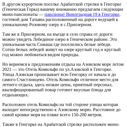
В другом курортном поселке Арабатской стрелки в Генгорке
(Геническая Горка) вашему вниманию предлагаем следующие
мини-пансионаты —
пансионат Виноградная 19 в Генгорке
,
гостевой дом Татьяна расположенный на дороге ведущей к
уникальному Розовому озеру в с.Приозерном.
Там же в Приозерном, на въезде в село справа от дороги
можно увидеть Лебединое озеро в Геническом районе. Это
уникальная часть Сиваша где поселились белые лебеди.
Сотни белых лебедей живут на озере круглый год и круглый
год можно любоваться видом природы.
Но вернемся к предложениям отдыха на Азовском море летом
2021 — это Отель Комильфо по ул.Азовской в Генгорке.
Улица Азовская пронизывает всю Генгорку от начала и до
самого Счастливцево. Отель Комильфо отличное место для
летнего отдыха, здесь низкие цены, приятный персонал,
квалифицированный повар готовит вкусные блюда для
отдыхающих.
Расположен отель Комильфо на той стороне улицы которая
выходит непосредственно к Азовскому морю. Расстояние до
самой кромки моря на пляже всего 150-200 метров.
Также в Генгорке на Арабатской стрелке расположен мини-