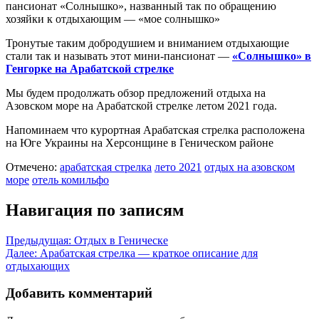
пансионат «Солнышко», названный так по обращению
хозяйки к отдыхающим — «мое солнышко»
Тронутые таким добродушием и вниманием отдыхающие
стали так и называть этот мини-пансионат —
«Солнышко» в
Генгорке на Арабатской стрелке
Мы будем продолжать обзор предложений отдыха на
Азовском море на Арабатской стрелке летом 2021 года.
Напоминаем что курортная Арабатская стрелка расположена
на Юге Украины на Херсонщине в Геническом районе
Отмечено:
арабатская стрелка
лето 2021
отдых на азовском
море
отель комильфо
Навигация по записям
Предыдущая:
Отдых в Геническе
Далее:
Арабатская стрелка — краткое описание для
отдыхающих
Добавить комментарий