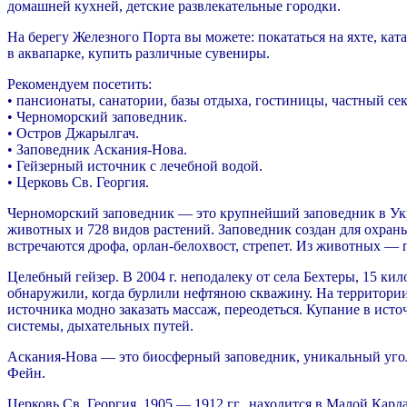
домашней кухней, детские развлекательные городки.
На берегу Железного Порта вы можете: покататься на яхте, ка
в аквапарке, купить различные сувениры.
Рекомендуем посетить:
• пансионаты, санатории, базы отдыха, гостиницы, частный с
• Черноморский заповедник.
• Остров Джарылгач.
• Заповедник Аскания-Нова.
• Гейзерный источник с лечебной водой.
• Церковь Св. Георгия.
Черноморский заповедник — это крупнейший заповедник в Укра
животных и 728 видов растений. Заповедник создан для охраны 
встречаются дрофа, орлан-белохвост, стрепет. Из животных — п
Целебный гейзер. В 2004 г. неподалеку от села Бехтеры, 15 ки
обнаружили, когда бурлили нефтяною скважину. На территории е
источника модно заказать массаж, переодеться. Купание в ист
системы, дыхательных путей.
Аскания-Нова — это биосферный заповедник, уникальный уголо
Фейн.
Церковь Св. Георгия, 1905 — 1912 гг., находится в Малой Кар