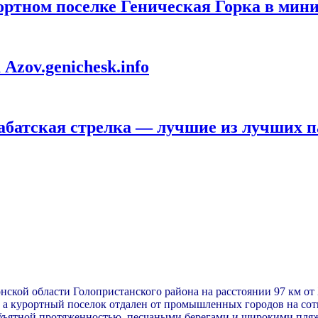
ортном поселке Геническая Горка в мин
Azov.genichesk.info
рабатская стрелка — лучшие из лучших 
нской области Голопристанского района на расстоянии 97 км от
рт, а курортный поселок отдален от промышленных городов на со
объятной протяженностью, песчаными берегами и широкими пляж