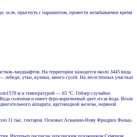
ди, осле, прыгнуть с парашютом, провести незабываемое время
астков-ландшафтов. На территории находится около 3445 вида
— лебеди, утки, кулики, много гусей. На лесостепных участках
коло1570 м и температурой — 65 °C. Гейзер случайно
Вода соленная и имеет буро-коричневый цвет из-за йода. Возле
о-двигательного аппарата, щитовидной железы, нервной
коло 11 тыс. гектаров. Основал Асканию-Нову Фридрих Фальц-
олетия. Интерьер расписан херсонским художником Семеном