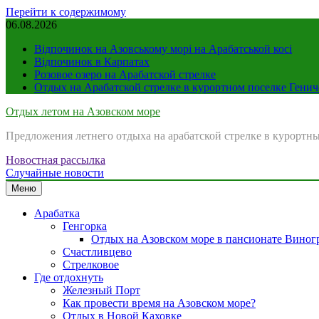
Перейти к содержимому
06.08.2026
Відпочинок на Азовському морі на Арабатськой косі
Відпочинок в Карпатах
Розовое озеро на Арабатской стрелке
Отдых на Арабатской стрелке в курортном поселке Генич
Отдых летом на Азовском море
Предложения летнего отдыха на арабатской стрелке в курортны
Новостная рассылка
Случайные новости
Меню
Арабатка
Генгорка
Отдых на Азовском море в пансионате Виногр
Счастливцево
Стрелковое
Где отдохнуть
Железный Порт
Как провести время на Азовском море?
Отдых в Новой Каховке