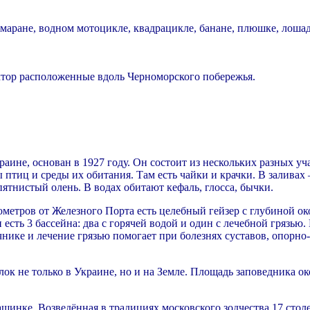
тамаране, водном мотоцикле, квадрацикле, банане, плюшке, лоша
ектор расположенные вдоль Черноморского побережья.
ине, основан в 1927 году. Он состоит из нескольких разных уч
птиц и среды их обитания. Там есть чайки и крачки. В заливах 
ятнистый олень. В водах обитают кефаль, глосса, бычки.
лометров от Железного Порта есть целебный гейзер с глубиной о
сть 3 бассейна: два с горячей водой и один с лечебной грязью. 
очнике и лечение грязью помогает при болезнях суставов, опорн
к не только в Украине, но и на Земле. Площадь заповедника о
дашинке. Возведённая в традициях московского зодчества 17 ст