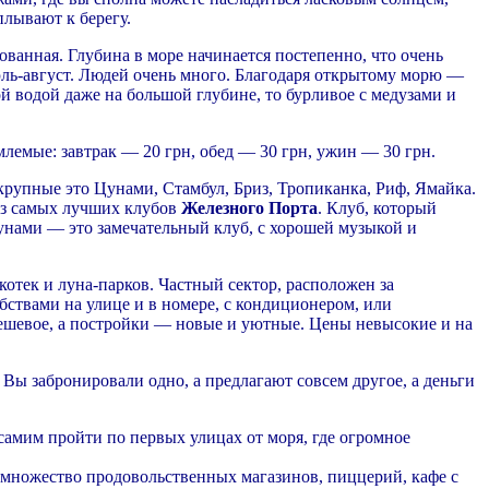
плывают к берегу.
ованная. Глубина в море начинается постепенно, что очень
ль-август. Людей очень много. Благодаря открытому морю —
ой водой даже на большой глубине, то бурливое с медузами и
лемые: завтрак — 20 грн, обед — 30 грн, ужин — 30 грн.
крупные это Цунами, Стамбул, Бриз, Тропиканка, Риф, Ямайка.
 из самых лучших клубов
Железного Порта
. Клуб, который
Цунами — это замечательный клуб, с хорошей музыкой и
скотек и луна-парков. Частный сектор, расположен за
обствами на улице и в номере, с кондиционером, или
дешевое, а постройки — новые и уютные. Цены невысокие и на
 Вы забронировали одно, а предлагают совсем другое, а деньги
амим пройти по первых улицах от моря, где огромное
 множество продовольственных магазинов, пиццерий, кафе с