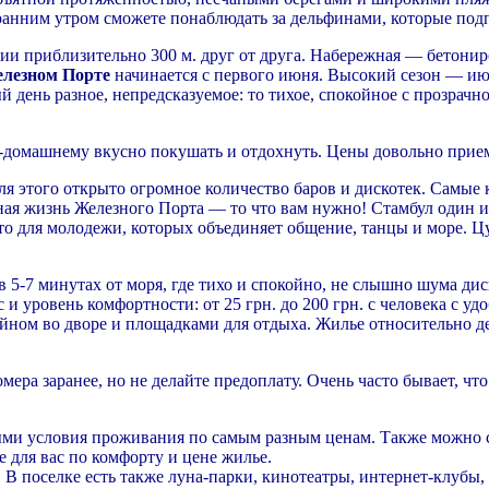
 ранним утром сможете понаблюдать за дельфинами, которые под
нии приблизительно 300 м. друг от друга. Набережная — бетонир
лезном Порте
начинается с первого июня. Высокий сезон — ию
ый день разное, непредсказуемое: то тихое, спокойное с прозрачн
-домашнему вкусно покушать и отдохнуть. Цены довольно прием
я этого открыто огромное количество баров и дискотек. Самые 
очная жизнь Железного Порта — то что вам нужно! Стамбул один
сто для молодежи, которых объединяет общение, танцы и море. 
 в 5-7 минутах от моря, где тихо и спокойно, не слышно шума ди
и уровень комфортности: от 25 грн. до 200 грн. с человека с уд
сейном во дворе и площадками для отдыха. Жилье относительно 
ера заранее, но не делайте предоплату. Очень часто бывает, что
ыми условия проживания по самым разным ценам. Также можно с
 для вас по комфорту и цене жилье.
В поселке есть также луна-парки, кинотеатры, интернет-клубы,