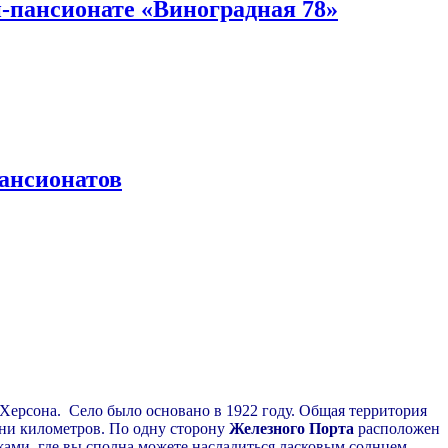
и-пансионате «Виноградная 78»
пансионатов
 Херсона. Село было основано в 1922 году. Общая территория
тни километров. По одну сторону
Железного Порта
расположен
ами, где вы сполна можете насладиться ласковым солнцем,