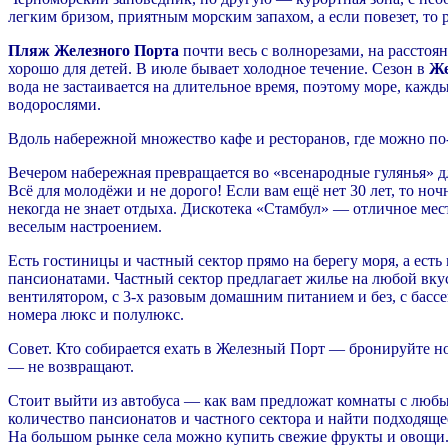
легким бризом, приятным морским запахом, а если повезет, то
Пляж Железного Порта
почти весь с волнорезами, на расстоя
хорошо для детей. В июле бывает холодное течение. Сезон в
Же
вода не застаивается на длительное время, поэтому море, кажд
водорослями.
Вдоль набережной множество кафе и ресторанов, где можно по
Вечером набережная превращается во «всенародные гулянья» дл
Всё для молодёжи и не дорого! Если вам ещё нет 30 лет, то н
некогда не знает отдыха. Дискотека «Стамбул» — отличное ме
веселым настроением.
Есть гостиницы и частный сектор прямо на берегу моря, а есть
пансионатами. Частный сектор предлагает жилье на любой вкус 
вентилятором, с 3-х разовым домашним питанием и без, с бас
номера люкс и полулюкс.
Совет. Кто собирается ехать в Железный Порт — бронируйте ном
— не возвращают.
Стоит выйти из автобуса — как вам предложат комнаты с люб
количество пансионатов и частного сектора и найти подходящее
На большом рынке села можно купить свежие фрукты и овощи. 