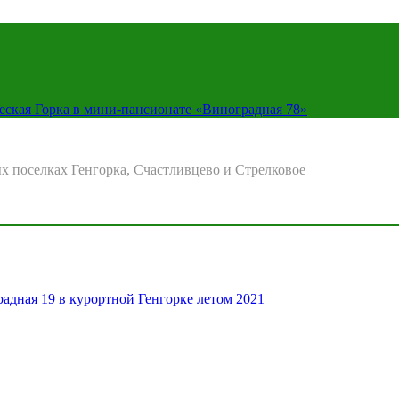
еская Горка в мини-пансионате «Виноградная 78»
х поселках Генгорка, Счастливцево и Стрелковое
адная 19 в курортной Генгорке летом 2021