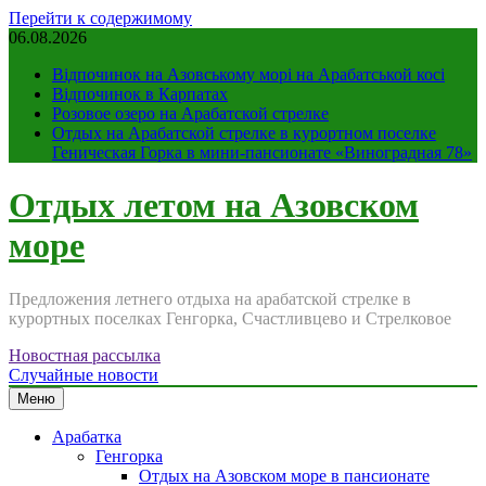
Перейти к содержимому
06.08.2026
Відпочинок на Азовському морі на Арабатськой косі
Відпочинок в Карпатах
Розовое озеро на Арабатской стрелке
Отдых на Арабатской стрелке в курортном поселке
Геническая Горка в мини-пансионате «Виноградная 78»
Отдых летом на Азовском
море
Предложения летнего отдыха на арабатской стрелке в
курортных поселках Генгорка, Счастливцево и Стрелковое
Новостная рассылка
Случайные новости
Меню
Арабатка
Генгорка
Отдых на Азовском море в пансионате